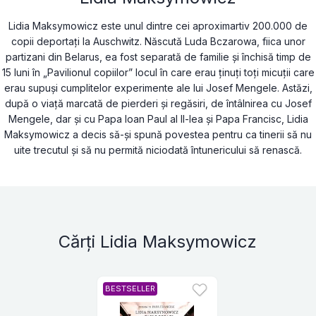
Lidia Maksymowicz este unul dintre cei aproximartiv 200.000 de
copii deportați la Auschwitz. Născută Luda Bczarowa, fiica unor
partizani din Belarus, ea fost separată de familie și închisă timp de
15 luni în „Pavilionul copiilor” locul în care erau ținuți toți micuții care
erau supuși cumplitelor experimente ale lui Josef Mengele. Astăzi,
după o viață marcată de pierderi și regăsiri, de întâlnirea cu Josef
Mengele, dar și cu Papa Ioan Paul al II-lea și Papa Francisc, Lidia
Maksymowicz a decis să-și spună povestea pentru ca tinerii să nu
uite trecutul și să nu permită niciodată întunericului să renască.
Cărți Lidia Maksymowicz
BESTSELLER