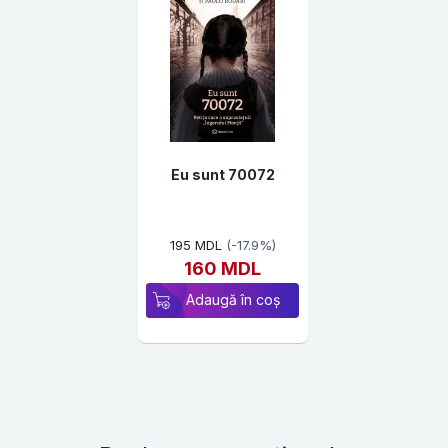
Eu sunt 70072
195 MDL
(-17.9%)
160 MDL
Adaugă în coș