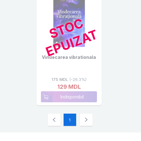
S
T
O
C
E
P
U
I
Z
A
T
Vindecarea vibrationala
175 MDL
(-26.3%)
129 MDL
Indisponibil
1