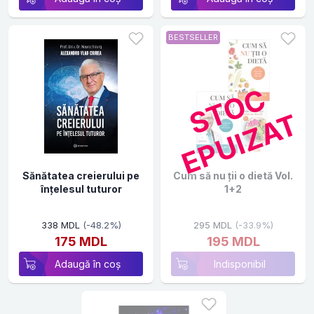
BESTSELLER
S
T
O
C
E
P
U
I
Z
A
T
Sănătatea creierului pe
Cum să nu ții o dietă Vol.
înțelesul tuturor
1+2
338 MDL
(-48.2%)
295 MDL
(-33.9%)
175 MDL
195 MDL
Adaugă în coș
Indisponibil