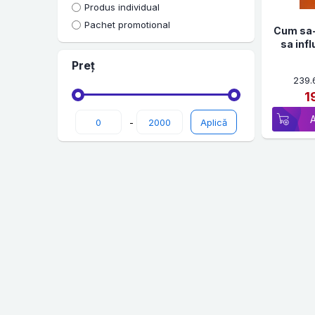
Produs individual
Pachet promotional
Cum sa-t
sa inf
Preț
239.
1
-