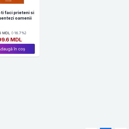
i faci prieteni si
luentezi oamenii
6 MDL
(-16.7%)
99.6 MDL
Adaugă în coș