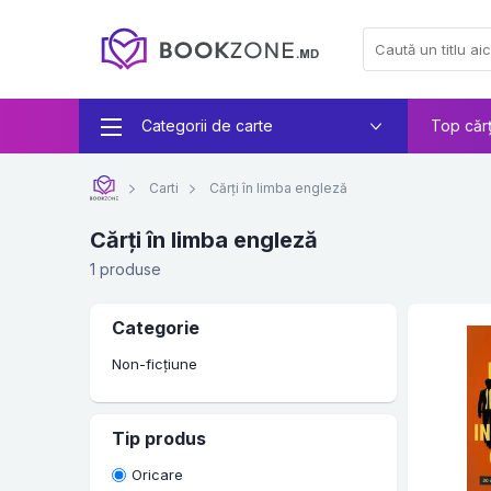
Categorii de carte
Top căr
Carti
Cărți în limba engleză
Cărți în limba engleză
1 produse
Categorie
Non-ficțiune
Tip produs
Oricare