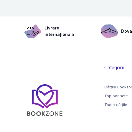
Livrare
Dovad
internațională
Categorii
Cărțile Bookzo
Top pachete
Toate cărțile