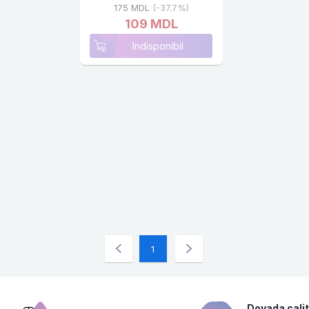
175 MDL
(-37.7%)
109 MDL
Indisponibil
1
Dovada calit