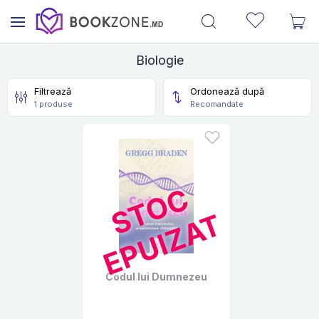
Biologie
Filtrează
Ordonează după
1 produse
Recomandate
S
T
O
C
E
P
U
I
Z
A
T
Codul lui Dumnezeu