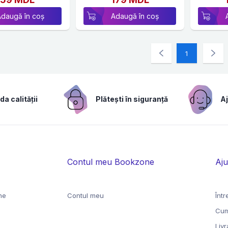
Adaugă în coș
Adaugă în coș
1
a calității
Plătești în siguranță
Aj
Contul meu Bookzone
Aju
ne
Contul meu
Într
Cum
Liv