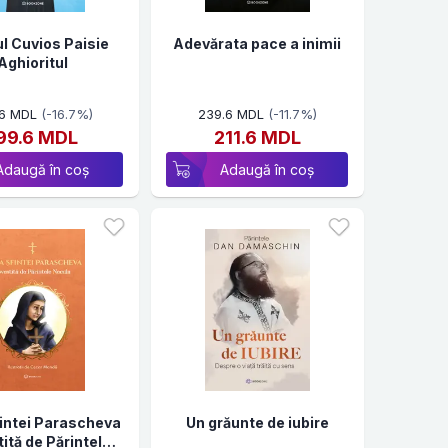
l Cuvios Paisie
Adevărata pace a inimii
Aghioritul
.6 MDL
(-16.7%)
239.6 MDL
(-11.7%)
99.6 MDL
211.6 MDL
Adaugă în coș
Adaugă în coș
fintei Parascheva
Un grăunte de iubire
ită de Părintele