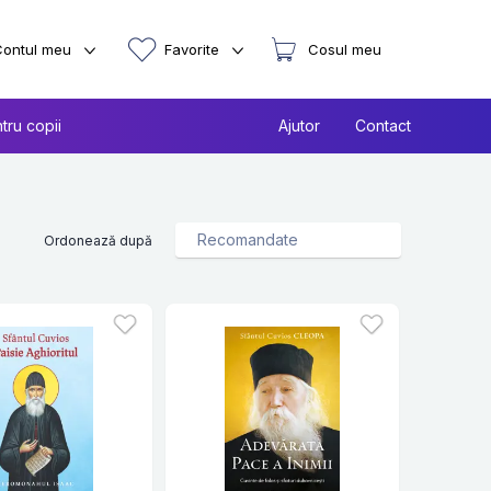
Contul meu
Favorite
Cosul meu
tru copii
Ajutor
Contact
Ordonează după