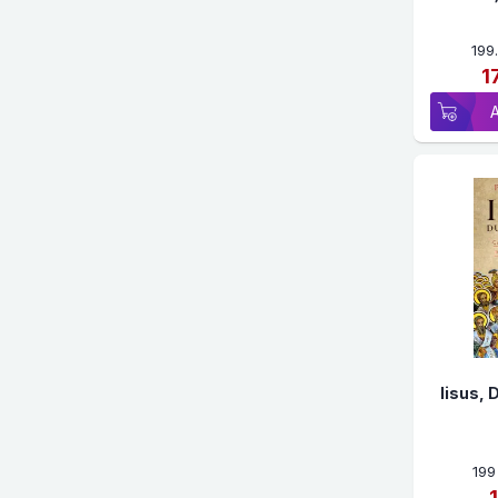
199
1
Iisus,
199