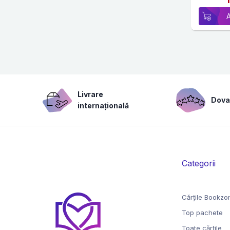
Livrare
Dovad
internațională
Categorii
Cărțile Bookzo
Top pachete
Toate cărțile