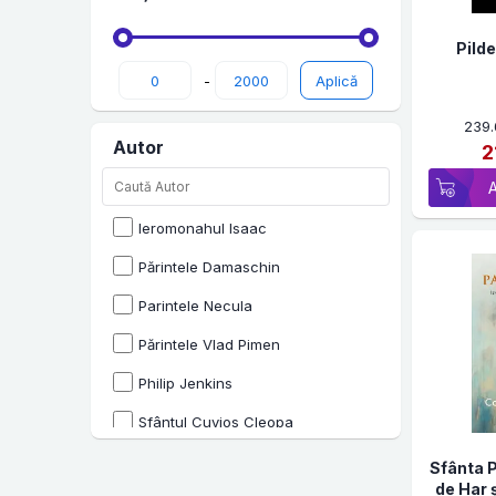
Pilde
-
239
Autor
2
Ieromonahul Isaac
Părintele Damaschin
Parintele Necula
Părintele Vlad Pimen
Philip Jenkins
Sfântul Cuvios Cleopa
Sfantul Nectarie
Sfânta 
de Har 