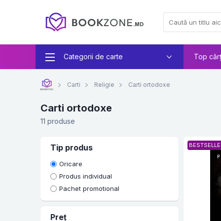
Categorii de carte
Top căr
Carti
Religie
Carti ortodoxe
Carti ortodoxe
11 produse
BESTSELLE
Tip produs
Oricare
Produs individual
Pachet promotional
Preț