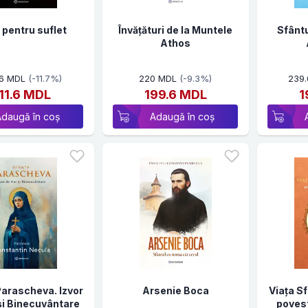
 pentru suflet
Învățături de la Muntele
Sfântu
Athos
.6 MDL
(-11.7%)
220 MDL
(-9.3%)
239
11.6 MDL
199.6 MDL
1
Adaugă în coș
Adaugă în coș
Parascheva. Izvor
Arsenie Boca
Viața S
și Binecuvântare
povest