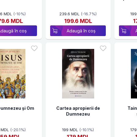
.6 MDL
(-10%)
239.6 MDL
(-16.7%)
199
79.6 MDL
199.6 MDL
1
Adaugă în coș
Adaugă în coș
 Dumnezeu și Om
Cartea apropierii de
Tain
Dumnezeu
 MDL
(-20.1%)
199 MDL
(-10.1%)
17
159 MDL
179 MDL