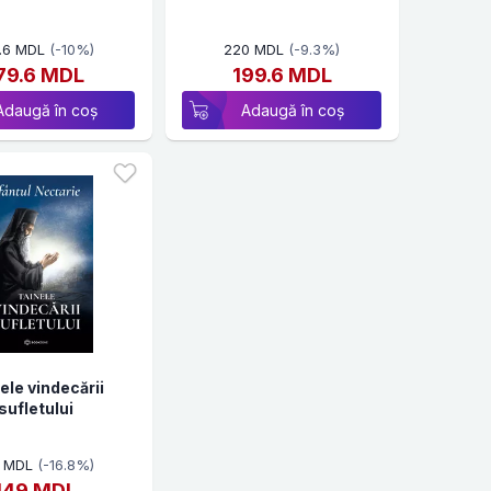
Necula
.6 MDL
(-10%)
220 MDL
(-9.3%)
79.6 MDL
199.6 MDL
Adaugă în coș
Adaugă în coș
ele vindecării
sufletului
9 MDL
(-16.8%)
149 MDL