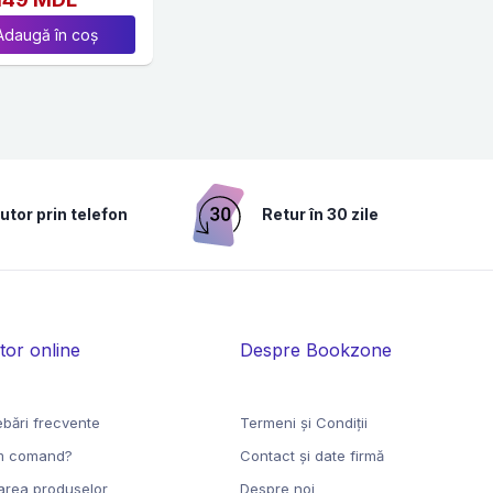
Adaugă în coș
utor prin telefon
Retur în 30 zile
tor online
Despre Bookzone
ebări frecvente
Termeni şi Condiţii
 comand?
Contact și date firmă
rarea produselor
Despre noi