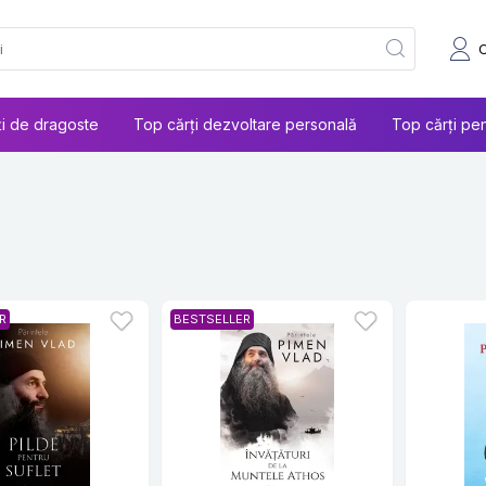
ți de dragoste
Top cărți dezvoltare personală
Top cărți pen
R
BESTSELLER