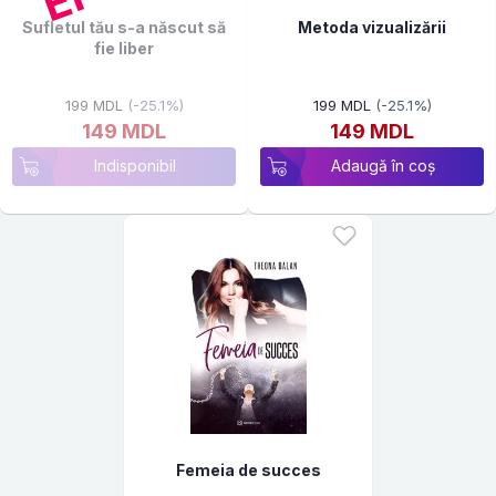
Sufletul tău s-a născut să
Metoda vizualizării
fie liber
199 MDL
(-25.1%)
199 MDL
(-25.1%)
149 MDL
149 MDL
Indisponibil
Adaugă în coș
Femeia de succes