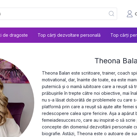
ți de dragoste
Top cărți dezvoltare personală
Top cărți pen
Theona Bal
Theona Balan este scriitoare, trainer, coach spi
motivational, dar, înainte de toate, ea este mam
puternică și o mamă iubitoare care a reușit să t
prăbușirile în trepte către noi obiective, mai î
nu s-a lăsat doborâtă de problemele cu care s-a
platformă prin care a reușit să ajute alte femei
redescopere calea spre fericire. Așa a apărut 
femeiadesucces.ro, care au inspirat-o să scrie p
concepte din domeniul dezvoltării personale c
biografie. Astăzi, Theona este o autoare de succ