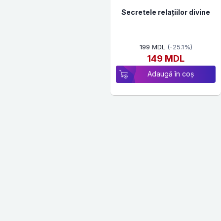
Secretele relațiilor divine
199 MDL
(-25.1%)
149 MDL
Adaugă în coș