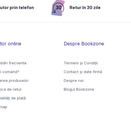
utor prin telefon
Retur în 30 zile
tor online
Despre Bookzone
ebări frecvente
Termeni şi Condiţii
 comand?
Contact și date firmă
rarea produselor
Despre noi
tica de retur
Blogul Bookzone
lităţi de plată
emap