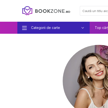
Categorii de carte
Top căr