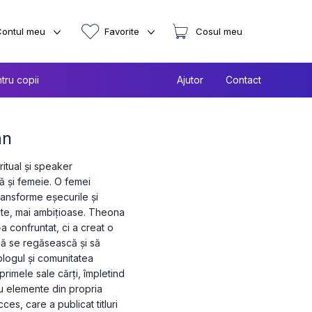
Contul meu
Favorite
Cosul meu
tru copii
Ajutor
Contact
an
ritual și speaker
ă și femeie. O femei
ransforme eșecurile și
nalte, mai ambițioase. Theona
 confruntat, ci a creat o
 să se regăsească și să
blogul și comunitatea
rimele sale cărți, împletind
u elemente din propria
es, care a publicat titluri