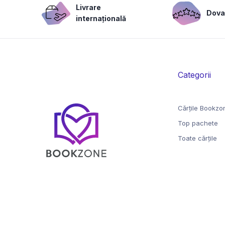
Livrare
Dovad
internațională
Categorii
Cărțile Bookzo
Top pachete
Toate cărțile