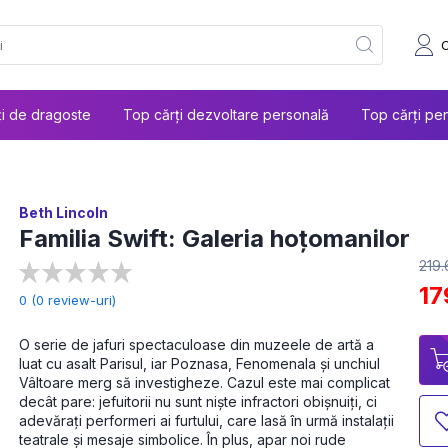
ți de dragoste
Top cărți dezvoltare personală
Top cărți pen
Beth Lincoln
Familia Swift: Galeria hoțomanilor
219
17
0 (0 review-uri)
O serie de jafuri spectaculoase din muzeele de artă a 
luat cu asalt Parisul, iar Poznasa, Fenomenala și unchiul 
Vâltoare merg să investigheze. Cazul este mai complicat 
decât pare: jefuitorii nu sunt niște infractori obișnuiți, ci 
adevărați performeri ai furtului, care lasă în urmă instalații 
teatrale și mesaje simbolice. În plus, apar noi rude 