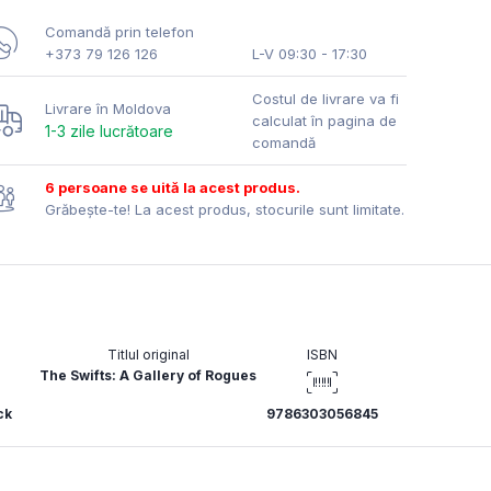
Comandă prin telefon
+373 79 126 126
L-V 09:30 - 17:30
Costul de livrare va fi
Livrare în Moldova
calculat în pagina de
1-3 zile lucrătoare
comandă
6 persoane se uită la acest produs.
Grăbește-te! La acest produs, stocurile sunt limitate.
Titlul original
ISBN
The Swifts: A Gallery of Rogues
ck
9786303056845