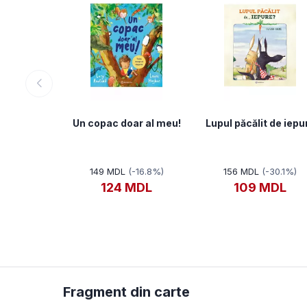
Un copac doar al meu!
Lupul păcălit de iepu
149 MDL
(-16.8%)
156 MDL
(-30.1%)
124 MDL
109 MDL
Fragment din carte