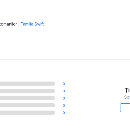
oțomanilor
,
Familia Swift
0
Ți
0
Spu
0
0
0