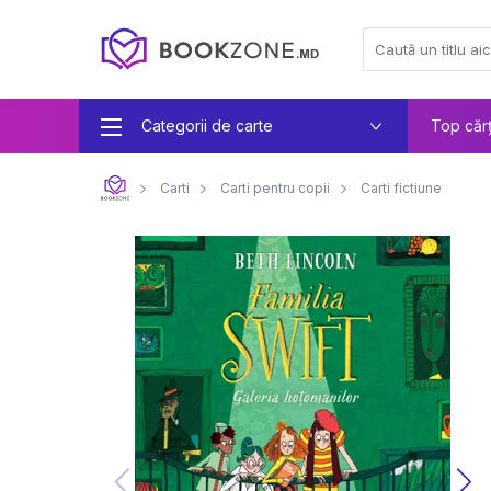
Categorii de carte
Top căr
Carti
Carti pentru copii
Carti fictiune