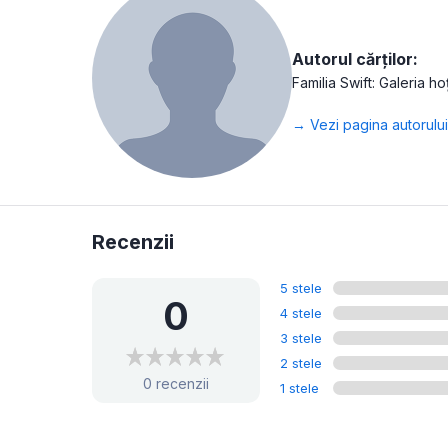
Autorul cărților:
Familia Swift: Galeria h
→ Vezi pagina autorului
Recenzii
5 stele
0
4 stele
3 stele
2 stele
0 recenzii
1 stele