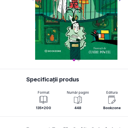
Specificații produs
Format
Număr pagini
Editura
135x200
448
Bookzone