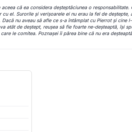
 aceea că ea considera deșteptăciunea o responsabilitate. 
 cu el. Surorile și verișoarele ei nu erau la fel de deștepte,
. Dacă nu aveau să afle ce s-a întâmplat cu Pierrot și cine 
va atât de deștept, reușea să fie foarte ne-deșteaptă, își s
are le comitea. Poznașei îi părea bine că nu era deșteaptă. 