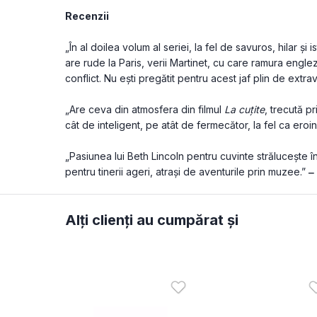
Recenzii
„În al doilea volum al seriei, la fel de savuros, hilar ș
are rude la Paris, verii Martinet, cu care ramura englez
conflict. Nu ești pregătit pentru acest jaf plin de extr
„Are ceva din atmosfera din filmul 
La cuțite
, trecută pr
cât de inteligent, pe atât de fermecător, la fel ca eroin
„Pasiunea lui Beth Lincoln pentru cuvinte strălucește î
pentru tinerii ageri, atrași de aventurile prin muzee.” 
‒ 
Alți clienți au cumpărat și