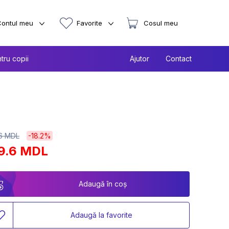
Contul meu
Favorite
Cosul meu
tru copii
Ajutor
Contact
.6 MDL
-18.2%
9.6 MDL
Adaugă în coș
Adaugă la favorite