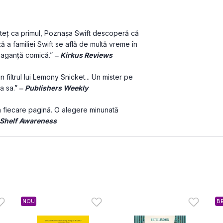
i isteț ca primul, Poznașa Swift descoperă că 
ă a familiei Swift se află de multă vreme în 
avaganță comică.” 
‒ 
Kirkus Reviews
in filtrul lui Lemony Snicket... Un mister pe 
a sa.” 
‒ 
Publishers Weekly
n fiecare pagină. O alegere minunată 
Shelf Awareness
NOU
B