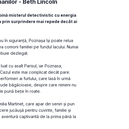
anilor -
Beth Lincoln
bină misterul detectivistic cu energia 
ia prin surprindere mai repede decât ai 
nou în siguranță, Poznașa își poate relua 
 comorii familiei pe fundul lacului. Numai 
rebuie dezlegat.
at cu asalt Parisul, iar Poznasa, 
Cazul este mai complicat decât pare: 
performeri ai furtului, care lasă în urmă 
oi rude băgăcioase, despre care nimeni nu 
 le pună bețe în roate.
ilia Martinet, care apar din senin și pun 
ere jucăușă pentru cuvinte, familie și 
 aventură captivantă de la prima până la 