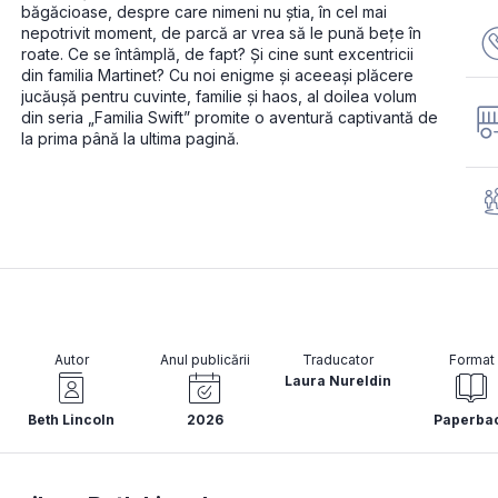
băgăcioase, despre care nimeni nu știa, în cel mai 
nepotrivit moment, de parcă ar vrea să le pună bețe în 
roate. Ce se întâmplă, de fapt? Și cine sunt excentricii 
din familia Martinet? Cu noi enigme și aceeași plăcere 
jucăușă pentru cuvinte, familie și haos, al doilea volum 
din seria „Familia Swift” promite o aventură captivantă de 
la prima până la ultima pagină.
Autor
Anul publicării
Traducator
Format
Laura Nureldin
Beth Lincoln
2026
Paperba