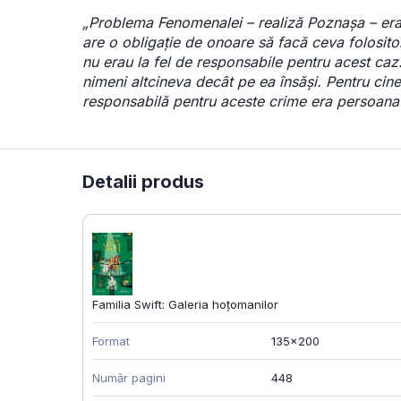
„Problema Fenomenalei – realiză Poznașa – era
are o obligație de onoare să facă ceva folositor
nu erau la fel de responsabile pentru acest caz
nimeni altcineva decât pe ea însăși.
Pentru cine
responsabilă pentru aceste crime era persoana c
Detalii produs
Familia Swift: Galeria hoțomanilor
Format
135x200
Număr pagini
448