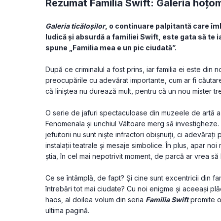
Rezumat Familia Swift: Galeria hoțom
Galeria ticăloșilor
, o continuare palpitantă care îm
ludică și absurdă a familiei Swift, este gata să te 
spune „Familia mea e un pic ciudată”.
După ce criminalul a fost prins, iar familia ei este din 
preocupările cu adevărat importante, cum ar fi căutarea
că liniștea nu durează mult, pentru că un nou mister t
O serie de jafuri spectaculoase din muzeele de artă a lu
Fenomenala și unchiul Vâltoare merg să investigheze. 
jefuitorii nu sunt niște infractori obișnuiți, ci adevărați 
instalații teatrale și mesaje simbolice. În plus, apar n
știa, în cel mai nepotrivit moment, de parcă ar vrea să
Ce se întâmplă, de fapt? Și cine sunt excentricii din fam
întrebări tot mai ciudate? Cu noi enigme și aceeași plăc
haos, al doilea volum din seria 
Familia Swift
 promite o
ultima pagină.