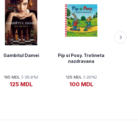
Gambitul Damei
Pip si Posy. Trotineta
Loki: De d
nazdravana
vi
195 MDL
(-35.9%)
125 MDL
(-20%)
196 MD
125 MDL
100 MDL
15