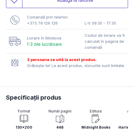
Adaugă la favorite
Comandă prin telefon
+373 79 126 126
L-V 09:30 - 17:30
Costul de livrare va fi
Livrare în Moldova
calculat în pagina de
1-3 zile lucrătoare
comandă
3 persoane se uită la acest produs.
Grăbește-te! La acest produs, stocurile sunt limitate.
Specificații produs
Format
Număr pagini
Editura
Aut
130x200
448
Midnight Books
Harley 