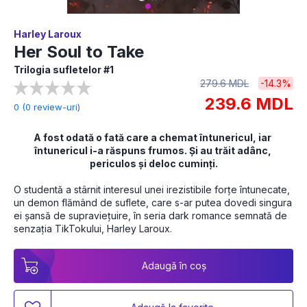
Harley Laroux
Her Soul to Take
Trilogia sufletelor #1
279.6 MDL
-14.3%
239.6 MDL
0 (0 review-uri)
A fost odată o fată care a chemat întunericul, iar 
întunericul i-a răspuns frumos. Și au trăit adânc, 
periculos și deloc cuminți.
O studentă a stârnit interesul unei irezistibile forțe întunecate, 
un demon flămând de suflete, care s-ar putea dovedi singura 
ei șansă de supraviețuire, în seria dark romance semnată de 
senzația TikTokului, Harley Laroux.
Adaugă în coș