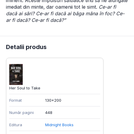
iminent. Aceste impulsuri sălbatice tind să fie alungate 
imediat din minte, dar oamenii tot le simt. 
Ce-ar fi 
dacă ai sări? Ce-ar fi dacă ai băga mâna în foc? Ce-
ar fi dacă? Ce-ar fi dacă?”
Detalii produs
Her Soul to Take
Format
130x200
Număr pagini
448
Editura
Midnight Books