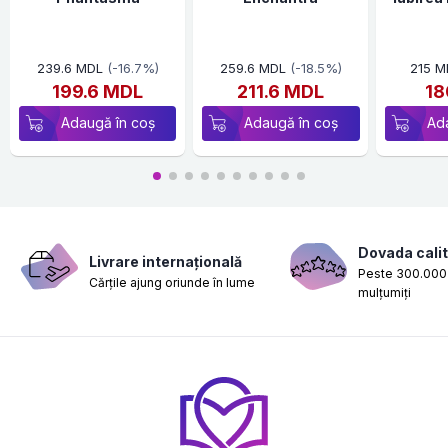
239.6 MDL
(-16.7%)
259.6 MDL
(-18.5%)
215 M
199.6 MDL
211.6 MDL
18
Adaugă în coș
Adaugă în coș
Ad
Dovada calit
Livrare internațională
Peste 300.000 
Cărțile ajung oriunde în lume
mulțumiți