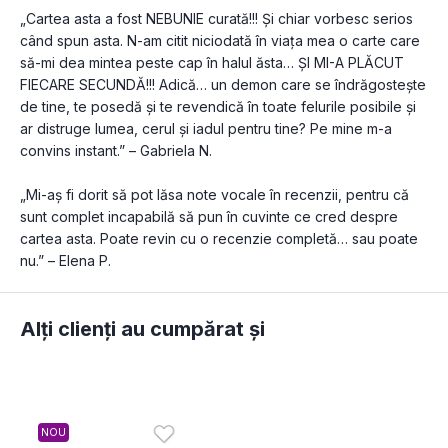
„Cartea asta a fost NEBUNIE curată!!! Și chiar vorbesc serios 
când spun asta. N-am citit niciodată în viața mea o carte care 
să-mi dea mintea peste cap în halul ăsta… ȘI MI-A PLĂCUT 
FIECARE SECUNDĂ!!! Adică… un demon care se îndrăgostește 
de tine, te posedă și te revendică în toate felurile posibile și 
ar distruge lumea, cerul și iadul pentru tine? Pe mine m-a 
convins instant.” – Gabriela N.
„Mi-aș fi dorit să pot lăsa note vocale în recenzii, pentru că 
sunt complet incapabilă să pun în cuvinte ce cred despre 
cartea asta. Poate revin cu o recenzie completă… sau poate 
nu.” – Elena P.
Alți clienți au cumpărat și
NOU