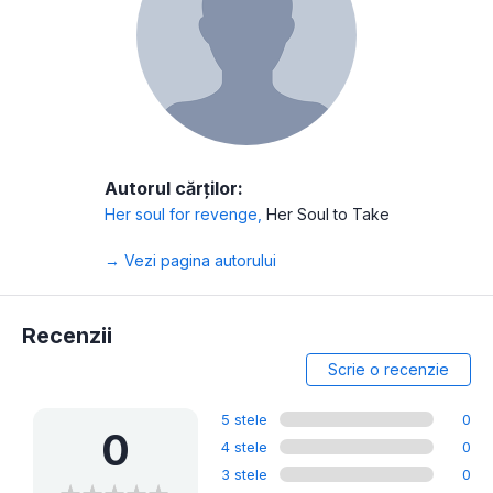
Autorul cărților:
Her soul for revenge
,
Her Soul to Take
→ Vezi pagina autorului
Recenzii
Scrie o recenzie
5 stele
0
0
4 stele
0
3 stele
0