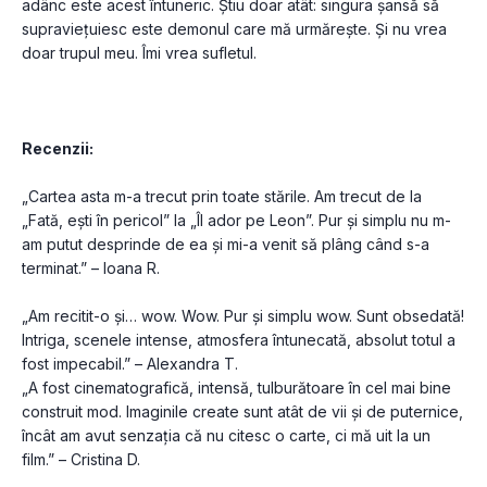
adânc este acest întuneric. Știu doar atât: singura șansă să 
supraviețuiesc este demonul care mă urmărește. Și nu vrea 
doar trupul meu. Îmi vrea sufletul.
Recenzii:
„Cartea asta m-a trecut prin toate stările. Am trecut de la 
„Fată, ești în pericol” la „Îl ador pe Leon”. Pur și simplu nu m-
am putut desprinde de ea și mi-a venit să plâng când s-a 
terminat.” – Ioana R.
„Am recitit-o și… wow. Wow. Pur și simplu wow. Sunt obsedată! 
Intriga, scenele intense, atmosfera întunecată, absolut totul a 
fost impecabil.” – Alexandra T.
„A fost cinematografică, intensă, tulburătoare în cel mai bine 
construit mod. Imaginile create sunt atât de vii și de puternice, 
încât am avut senzația că nu citesc o carte, ci mă uit la un 
film.” – Cristina D.