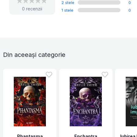
2 stele
0
0 recenzii
1 stele
0
Din aceeași categorie
Phantasma
Enchantra
Iubirea