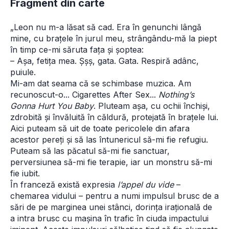
Fragment din carte
„Leon nu m-a lăsat să cad. Era în genunchi lângă 
mine, cu brațele în jurul meu, strângându-mă la piept 
în timp ce-mi săruta fața și șoptea:
– Așa, fetița mea. Șșș, gata. Gata. Respiră adânc, 
puiule.
Mi-am dat seama că se schimbase muzica. Am 
recunoscut-o... Cigarettes After Sex... 
Nothing’s 
Gonna Hurt You Baby
. Pluteam așa, cu ochii închiși, 
zdrobită și învăluită în căldură, protejată în brațele lui. 
Aici puteam să uit de toate pericolele din afara 
acestor pereți și să las întunericul să-mi fie refugiu. 
Puteam să las păcatul să-mi fie sanctuar, 
perversiunea să-mi fie terapie, iar un monstru să-mi 
fie iubit.
În franceză există expresia 
l’appel du vide
 – 
chemarea vidului – pentru a numi impulsul brusc de a 
sări de pe marginea unei stânci, dorința irațională de 
a intra brusc cu mașina în trafic în ciuda impactului 