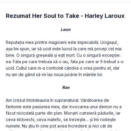
Rezumat Her Soul to Take -
Harley Laroux
Leon
Reputația mea printre magicieni este impecabilă. Ucigașul, 
așa îmi spun, iar să ucid este lucrul la care mă pricep cel mai 
bine. O singură greșeală și ești mort. Cu o singură excepție: 
ea. Fata pe care trebuia să o iau, fata pe care ar fi trebuit s-o 
ucid. Cultul care m-a controlat cândva o vrea pentru el, dar 
nu am de gând să-mi las noua jucărie în mâinile lor.
Rae
Am crezut întotdeauna în supranatural. Vânătoarea de 
fantome este pasiunea mea, dar invocarea unui demon nu a 
făcut niciodată parte din plan. Monștri cutreieră pădurile, iar 
ceva străvechi, ceva malefic, se trezește… și îmi rostește 
numele. Nu știu în cine pot avea încredere și nici cât de 