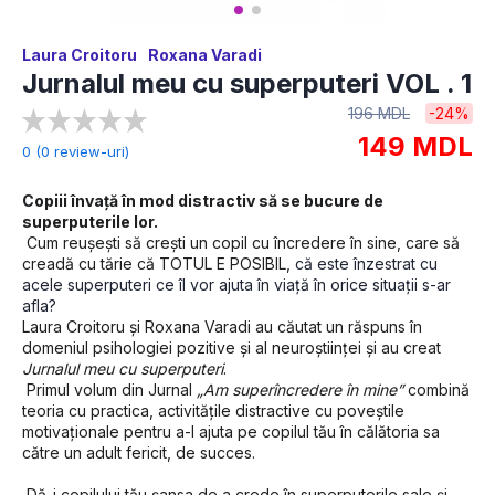
Laura Croitoru
Roxana Varadi
Jurnalul meu cu superputeri VOL . 1
196 MDL
-24%
149 MDL
0 (0 review-uri)
Copiii învață în mod distractiv să se bucure de 
superputerile lor.
 Cum reușești să crești un copil cu încredere în sine, care să 
creadă cu tărie că TOTUL E POSIBIL, 
că este înzestrat cu 
acele superputeri ce îl vor ajuta în viață în orice situații s-ar 
afla?
Laura Croitoru și Roxana Varadi au căutat un răspuns în 
domeniul psihologiei pozitive și al neuroștiinței și au creat 
Jurnalul meu cu superputeri
.
 Primul volum din Jurnal 
„Am superîncredere în mine”
 combină 
teoria cu practica, activitățile distractive cu poveștile 
motivaționale pentru a-l ajuta pe copilul tău în călătoria sa 
către un adult fericit, de succes.
 Dă-i copilului tău șansa de a crede în superputerile sale și 