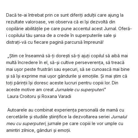
Dacă te-ai întrebat prin ce sunt diferiți adulții care ajung la 
rezultate valoroase, vei observa că ei își dezvoltă din 
copilărie abilitățile pe care pune accentul acest Jurnal. Oferă-
i copilului tău șansa de a crede în superputerile sale și 
distrați-vă cu fiecare pagină parcursă împreună! 
 „Știm ce înseamnă să-ți dorești să-ți ajuți copilul să aibă mai 
multă încredere în el, să-și cultive perseverența, să treacă 
mai ușor peste frustrări sau eșecuri, să se cunoască mai bine 
și să își exprime mai ușor gândurile și emoțiile. Și mai știm că 
toți părinții își doresc aceste lucruri pentru copiii lor. Din 
aceste motive am creat 
Jurnalele cu superputeri
.”
 Laura Croitoru și Roxana Varadi
 Autoarele au combinat experiența personală de mamă cu 
cercetările și studiile științifice la dezvoltarea seriei 
Jurnalul 
meu cu superputeri
, jurnale pe care copiii le vor umple cu 
amintiri zilnice, gânduri și emoții.