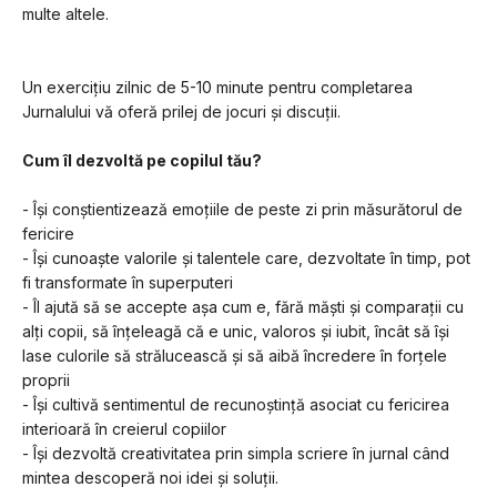
multe altele.
Un exercițiu zilnic de 5-10 minute pentru completarea 
Jurnalului vă oferă prilej de jocuri și discuții. 
Cum îl dezvoltă pe copilul tău? 
- Își conștientizează emoțiile de peste zi prin măsurătorul de 
fericire
- Își cunoaște valorile și talentele care, dezvoltate în timp, pot 
fi transformate în superputeri
- Îl ajută să se accepte așa cum e, fără măști și comparații cu 
alți copii, să înțeleagă că e unic, valoros și iubit, încât să își 
lase culorile să strălucească și să aibă încredere în forțele 
proprii
- Își cultivă sentimentul de recunoştinţă asociat cu fericirea 
interioară în creierul copiilor
- Își dezvoltă creativitatea prin simpla scriere în jurnal când 
mintea descoperă noi idei și soluții.