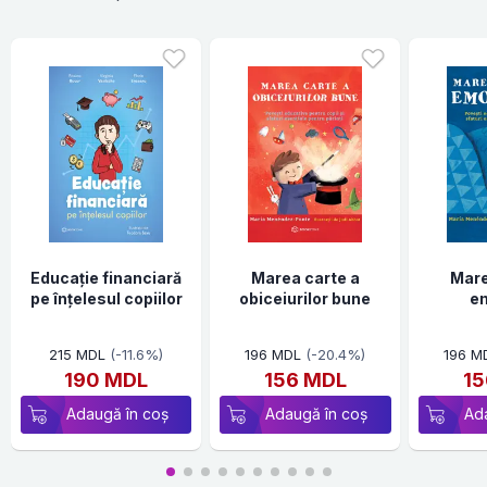
Educație financiară
Marea carte a
Mare
pe înțelesul copiilor
obiceiurilor bune
em
215 MDL
(-11.6%)
196 MDL
(-20.4%)
196 M
190 MDL
156 MDL
15
Adaugă în coș
Adaugă în coș
Ad