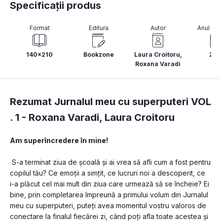
Specificații produs
Format
Editura
Autor
Anul pub
140x210
Bookzone
Laura Croitoru
,
20
Roxana Varadi
Rezumat Jurnalul meu cu superputeri VOL
. 1 -
Roxana Varadi
,
Laura Croitoru
Am superîncredere în mine!
 S-a terminat ziua de școală și ai vrea să afli cum a fost pentru 
copilul tău? Ce emoții a simțit, ce lucruri noi a descoperit, ce 
i-a plăcut cel mai mult din ziua care urmează să se încheie? Ei 
bine, prin completarea împreună a primului volum din Jurnalul 
meu cu superputeri, puteți avea momentul vostru valoros de 
conectare la finalul fiecărei zi, când poți afla toate acestea și 