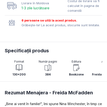
Costul de livrare va fi
Livrare în Moldova
calculat în pagina de
1-3 zile lucrătoare
comandă
6 persoane se uită la acest produs.
Grăbește-te! La acest produs, stocurile sunt limitate.
Specificații produs
Format
Număr pagini
Editura
Aut
130x200
384
Bookzone
Freida M
Rezumat Menajera -
Freida McFadden
„Bine ai venit în familie!”, îmi spune Nina Winchester, în timp ce 