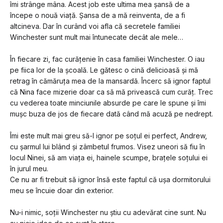
îmi strânge mâna. Acest job este ultima mea șansă de a 
începe o nouă viață. Șansa de a mă reinventa, de a fi 
altcineva. Dar în curând voi afla că secretele familiei 
Winchester sunt mult mai întunecate decât ale mele…
În fiecare zi, fac curățenie în casa familiei Winchester. O iau 
pe fiica lor de la școală. Le gătesc o cină delicioasă și mă 
retrag în cămăruța mea de la mansardă. Încerc să ignor faptul 
că Nina face mizerie doar ca să mă privească cum curăț. Trec 
cu vederea toate minciunile absurde pe care le spune și îmi 
mușc buza de jos de fiecare dată când mă acuză pe nedrept. 
Îmi este mult mai greu să-l ignor pe soțul ei perfect, Andrew, 
cu șarmul lui blând și zâmbetul frumos. Visez uneori să fiu în 
locul Ninei, să am viața ei, hainele scumpe, brațele soțului ei 
în jurul meu.
Ce nu ar fi trebuit să ignor însă este faptul că ușa dormitorului 
meu se încuie doar din exterior. 
Nu-i nimic, soții Winchester nu știu cu adevărat cine sunt. Nu 