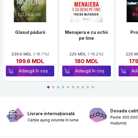
Glasul pădurii
Menajera e cu ochii
Pro
pe tine
239.6 MDL
(-16.7%)
220 MDL
(-18.2%)
220 M
199.6 MDL
180 MDL
17
Adaugă în coș
Adaugă în coș
Ad
Dovada calit
Livrare internațională
Peste 300.000 
Cărțile ajung oriunde în lume
mulțumiți