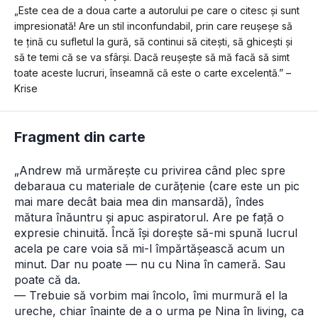
„Este cea de a doua carte a autorului pe care o citesc și sunt 
impresionată! Are un stil inconfundabil, prin care reușeșe să 
te țină cu sufletul la gură, să continui să citești, să ghicești și 
să te temi că se va sfârși. Dacă reușește să mă facă să simt 
toate aceste lucruri, înseamnă că este o carte excelentă.” – 
Krise
Fragment din carte
„
Andrew mă urmărește cu privirea când plec spre 
debaraua cu materiale de curățenie (care este un pic 
mai mare decât baia mea din mansardă), îndes 
mătura înăuntru și apuc aspiratorul. Are pe față o 
expresie chinuită. Încă își dorește să-mi spună lucrul 
acela pe care voia să mi-l împărtășească acum un 
minut. Dar nu poate — nu cu Nina în cameră. Sau 
poate că da. 
— Trebuie să vorbim mai încolo, îmi murmură el la 
ureche, chiar înainte de a o urma pe Nina în living, ca 