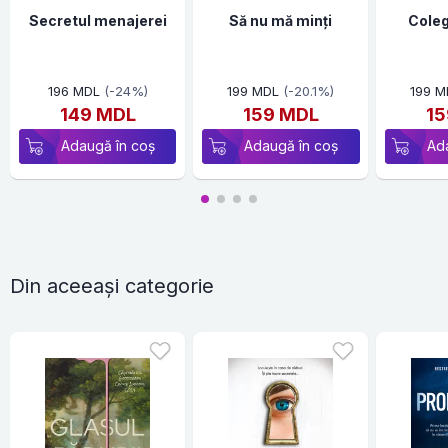
Secretul menajerei
Să nu mă minți
Coleg
196 MDL
(-24%)
199 MDL
(-20.1%)
199 M
149 MDL
159 MDL
15
Adaugă în coș
Adaugă în coș
Ad
Din aceeași categorie