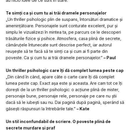
au nicio idee de ce sunt în stare.
Te simți ca și cum tu ai trăi dramele personajelor
„Un thriller psihologic plin de suspans, întorsături dramatice și 
amenințătoare. Personajele sunt conturate excelent, pur și 
simplu le vizualizezi în mintea ta, pe parcurs ce le descoperi 
trăsăturile fizice și psihice. Atmosfera, casa plină de secrete, 
cămăruțele întunecate sunt descrise perfect, iar autorul 
reușește să te facă să te simți ca și cum ai fi parte din 
poveste. Ca și cum tu ai trăi dramele personajelor.” 
– Paul
Un thriller psihologic care îți dă complet lumea peste cap
„Din când în când, apare câte o carte care îți dă complet 
lumea peste cap. Exact așa este și aceasta. Are cam tot ce îți 
dorești de la un thriller psihologic: o acțiune plină de mister, 
personaje bune, personaje rele, personaje pe care nu știi 
dacă să le iubești sau nu. Dai pagină după pagină, sperând să 
găsești răspunsuri la întrebările tale.” 
– Kate
Un stil inconfundabil de scriere. O poveste plină de 
secrete murdare și praf