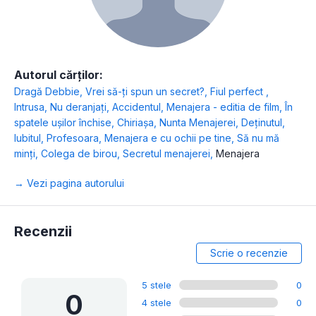
Autorul cărților:
Dragă Debbie
,
Vrei să-ți spun un secret?
,
Fiul perfect
,
Intrusa
,
Nu deranjați
,
Accidentul
,
Menajera - editia de film
,
În
spatele ușilor închise
,
Chiriașa
,
Nunta Menajerei
,
Deținutul
,
Iubitul
,
Profesoara
,
Menajera e cu ochii pe tine
,
Să nu mă
minți
,
Colega de birou
,
Secretul menajerei
,
Menajera
→ Vezi pagina autorului
Recenzii
Scrie o recenzie
5 stele
0
0
4 stele
0