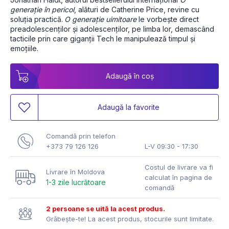
generație în pericol
, alături de Catherine Price, revine cu 
soluția practică.
O generație uimitoare
 le vorbește direct 
preadolescenților și adolescenților, pe limba lor, demascând 
tacticile prin care giganții Tech le manipulează timpul și 
emoțiile.
Adaugă în coș
Adaugă la favorite
Comandă prin telefon
+373 79 126 126
L-V 09:30 - 17:30
Costul de livrare va fi
Livrare în Moldova
calculat în pagina de
1-3 zile lucrătoare
comandă
2 persoane se uită la acest produs.
Grăbește-te! La acest produs, stocurile sunt limitate.