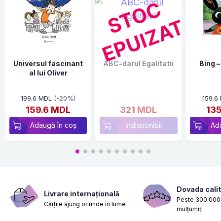
S
T
O
C
E
P
U
I
Z
A
T
Universul fascinant
ABC-darul Egalitatii
Bing –
al lui Oliver
199.6 MDL
(-20%)
159.6
159.6 MDL
321 MDL
13
Adaugă în coș
Indisponibil
Ad
Dovada calit
Livrare internațională
Peste 300.000 
Cărțile ajung oriunde în lume
mulțumiți