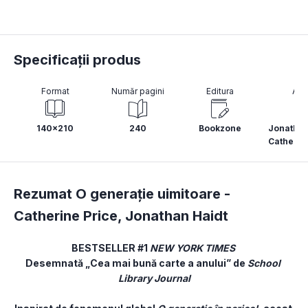
Specificații produs
Format
Număr pagini
Editura
Aut
140x210
240
Bookzone
Jonathan
Catherin
Rezumat O generație uimitoare -
Catherine Price
,
Jonathan Haidt
BESTSELLER #1
 NEW YORK TIMES
Desemnată „Cea mai bună carte a anului” de 
School 
Library Journal