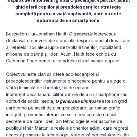
Inspirat de fenomenul global 
O generație în pericol
, acest 
ghid oferă copiilor și preadolescenților strategia 
completă pentru o viață captivantă, care nu este 
deturnată de un smartphone.
Bestsellerul lui Jonathan Haidt, 
O generație în pericol
, a 
declanșat o conversație mondială despre impactul devastator 
al rețelelor sociale asupra dezvoltării tinerilor, mobilizând 
milioane de părinți și lideri. Acum, Haidt face echipă cu 
Catherine Price pentru a se adresa direct sursei: copiilor.
Obiectivul este clar: să ofere adolescenților și 
preadolescenților instrumentele necesare pentru a alege o 
viață dominată de libertate, nu de ecrane.
Indiferent dacă tânărul cititor deține deja un smartphone sau 
conturi de social media, 
O generaţie uimitoare
 este un ghid 
care pune pe masă date surprinzătoare, un roman grafic 
integrat, provocări interactive și ‒ ceea ce este crucial ‒ 
secretele pe care liderii din tehnologie le vor ascunse de 
publicul tânăr. Mărturiile reale ale tinerilor adulți, care regretă 
accesul prematur la tehnologie, validează necesitatea evitării 