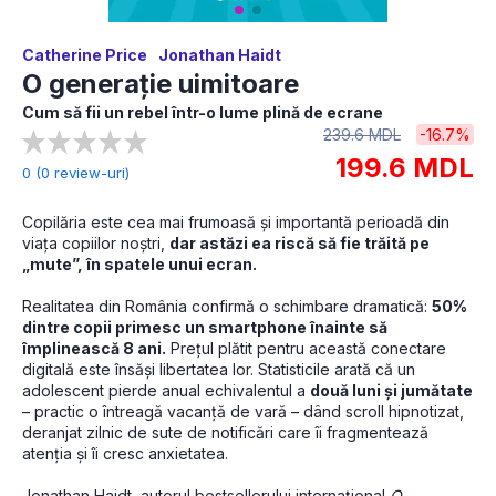
Catherine Price
Jonathan Haidt
O generație uimitoare
Cum să fii un rebel într-o lume plină de ecrane
239.6 MDL
-16.7%
199.6 MDL
0 (0 review-uri)
Copilăria este cea mai frumoasă și importantă perioadă din 
viața copiilor noștri, 
dar astăzi ea riscă să fie trăită pe 
„mute”, în spatele unui ecran.
Realitatea din România confirmă o schimbare dramatică: 
50% 
dintre copii primesc un smartphone înainte să 
împlinească 8 ani.
 Prețul plătit pentru această conectare 
digitală este însăși libertatea lor. Statisticile arată că un 
adolescent pierde anual echivalentul a 
două luni și jumătate
– practic o întreagă vacanță de vară – dând scroll hipnotizat, 
deranjat zilnic de sute de notificări care îi fragmentează 
atenția și îi cresc anxietatea.
Jonathan Haidt, autorul bestsellerului internațional 
O 