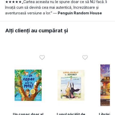
★★★★★„Cartea aceasta nu le spune doar ce să NU facă. Îi 
învață cum să devină cea mai autentică, încrezătoare și 
aventuroasă versiune a lor.” — 
Penguin Random House
Alți clienți au cumpărat și
Un copac doar al
Lupul păcălit de
Librăria 