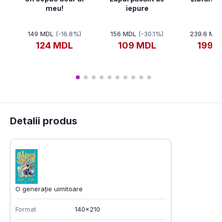
meu!
iepure
149 MDL
(-16.8%)
156 MDL
(-30.1%)
239.6 MD
124 MDL
109 MDL
199.
Detalii produs
O generație uimitoare
Format
140x210