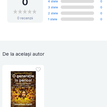
0
4 stele
0
3 stele
0
2 stele
0
0 recenzii
1 stele
0
De la același autor