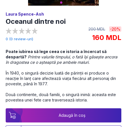
Laura Spence-Ash
Oceanul dintre noi
200 MDL
-20%
160 MDL
0 (0 review-uri)
Poate iubirea să lege ceea ce istoria a încercat să 
despartă?
Printre valurile timpului, o fată își găsește ancora 
în dragostea ce o așteaptă pe ambele maluri.
În 1940, o singură decizie luată de părinții ei produce o 
reacție în lanț care afectează viața fiecărui alt personaj din 
poveste, până în 1977.
Două continente, două familii, o singură inimă: aceasta este 
povestea unei fete care traversează istoria.
Adaugă în coș