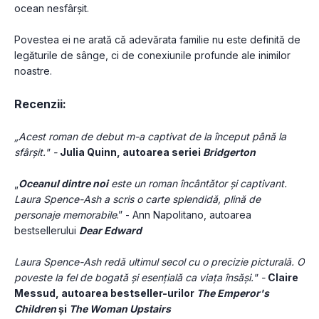
ocean nesfârșit.
Povestea ei ne arată că adevărata familie nu este definită de 
legăturile de sânge, ci de conexiunile profunde ale inimilor 
noastre.
Recenzii:
„Acest roman de debut m-a captivat de la început până la 
sfârșit." - 
Julia Quinn, autoarea seriei 
Bridgerton
„
Oceanul dintre noi
este un roman încântător și captivant. 
Laura Spence-Ash a scris o carte splendidă, plină de 
personaje memorabile
.” - Ann Napolitano, autoarea 
bestsellerului 
Dear Edward
Laura Spence-Ash redă ultimul secol cu o precizie picturală. O 
poveste la fel de bogată și esențială ca viața însăși." - 
Claire 
Messud, autoarea bestseller-urilor 
The Emperor's 
Children
 și 
The Woman Upstairs