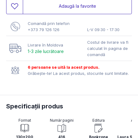
Adaugă la favorite
Comandă prin telefon
+373 79 126 126
L-V 09:30 - 17:30
Costul de livrare va fi
Livrare în Moldova
calculat în pagina de
1-3 zile lucrătoare
comandă
6 persoane se uită la acest produs.
Grăbește-te! La acest produs, stocurile sunt limitate.
Specificații produs
Format
Număr pagini
Editura
Aut
130x200
416
Bookzone
Laura Spe