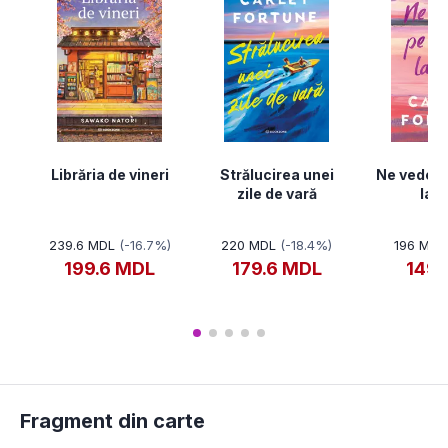
Librăria de vineri
Strălucirea unei
Ne vedem 
zile de vară
lacu
239.6 MDL
(-16.7%)
220 MDL
(-18.4%)
196 MDL
199.6 MDL
179.6 MDL
149
Fragment din carte