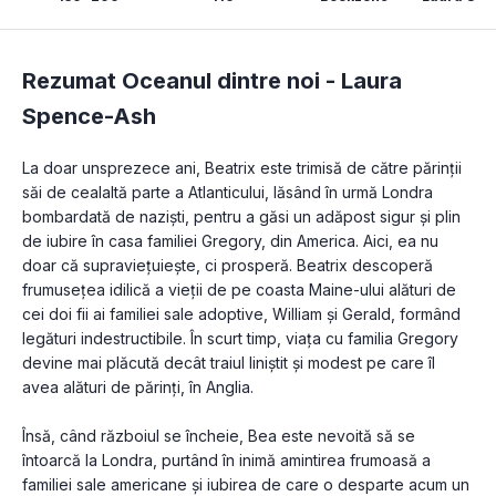
Rezumat Oceanul dintre noi -
Laura
Spence-Ash
La doar unsprezece ani, Beatrix este trimisă de către părinții 
săi de cealaltă parte a Atlanticului, lăsând în urmă Londra 
bombardată de naziști, pentru a găsi un adăpost sigur și plin 
de iubire în casa familiei Gregory, din America. Aici, ea nu 
doar că supraviețuiește, ci prosperă. Beatrix descoperă 
frumusețea idilică a vieții de pe coasta Maine-ului alături de 
cei doi fii ai familiei sale adoptive, William și Gerald, formând 
legături indestructibile. În scurt timp, viața cu familia Gregory 
devine mai plăcută decât traiul liniștit și modest pe care îl 
avea alături de părinți, în Anglia.
Însă, când războiul se încheie, Bea este nevoită să se 
întoarcă la Londra, purtând în inimă amintirea frumoasă a 
familiei sale americane și iubirea de care o desparte acum un 