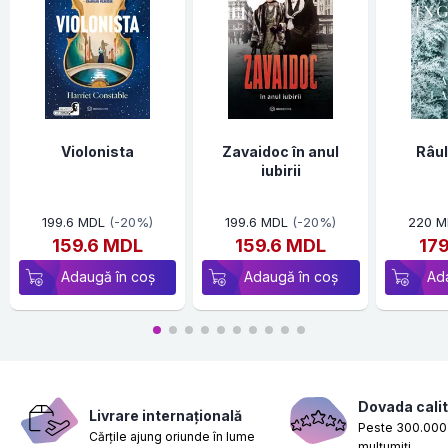
Violonista
Zavaidoc în anul
Râul
iubirii
199.6 MDL
(-20%)
199.6 MDL
(-20%)
220 M
159.6 MDL
159.6 MDL
17
Adaugă în coș
Adaugă în coș
Ad
Dovada calit
Livrare internațională
Peste 300.000 
Cărțile ajung oriunde în lume
mulțumiți