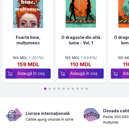
Foarte bine,
O dragoste din altă
O drago
mulțumesc
lume - Vol. 1
lume
199 MDL
(-20.1%)
195 MDL
(-43.6%)
195 M
159 MDL
110 MDL
1
Adaugă în coș
Adaugă în coș
Ad
Dovada calit
Livrare internațională
Peste 300.000 
Cărțile ajung oriunde în lume
mulțumiți