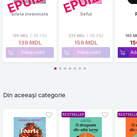
Bilete inveninate
Seful
195 MDL
(-28.7%)
225 MDL
(-29.3%)
195 M
139 MDL
159 MDL
15
Indisponibil
Indisponibil
Ad
Din aceeași categorie
BESTSELLER
BESTSELL