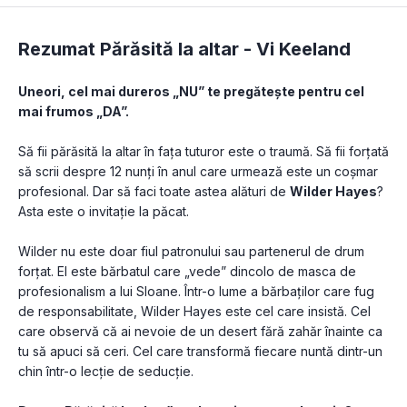
Rezumat Părăsită la altar -
Vi Keeland
Uneori, cel mai dureros „NU” te pregătește pentru cel 
mai frumos „DA”.
Să fii părăsită la altar în fața tuturor este o traumă. Să fii forțată 
să scrii despre 12 nunți în anul care urmează este un coșmar 
profesional. Dar să faci toate astea alături de 
Wilder Hayes
? 
Asta este o invitație la păcat.
Wilder nu este doar fiul patronului sau partenerul de drum 
forțat. El este bărbatul care „vede” dincolo de masca de 
profesionalism a lui Sloane. Într-o lume a bărbaților care fug 
de responsabilitate, Wilder Hayes este cel care insistă. Cel 
care observă că ai nevoie de un desert fără zahăr înainte ca 
tu să apuci să ceri. Cel care transformă fiecare nuntă dintr-un 
chin într-o lecție de seducție.