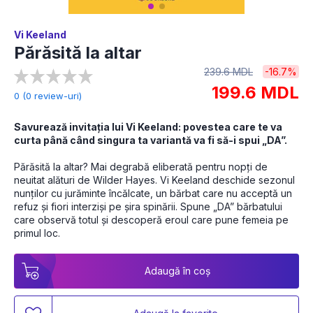
Vi Keeland
Părăsită la altar
239.6 MDL
-16.7%
199.6 MDL
0 (0 review-uri)
Savurează invitația lui Vi Keeland: povestea care te va 
curta până când singura ta variantă va fi să-i spui „DA”.
Părăsită la altar? Mai degrabă eliberată pentru nopți de 
neuitat alături de Wilder Hayes. Vi Keeland deschide sezonul 
nunților cu jurăminte încălcate, un bărbat care nu acceptă un 
refuz și fiori interziși pe șira spinării. Spune „DA” bărbatului 
care observă totul și descoperă eroul care pune femeia pe 
primul loc. 
Adaugă în coș