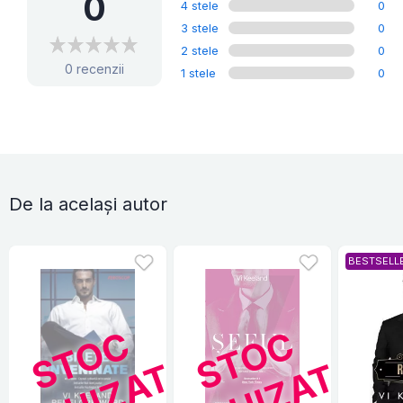
0
4 stele
0
3 stele
0
2 stele
0
0 recenzii
1 stele
0
De la același autor
BESTSELL
S
T
O
C
E
P
U
I
Z
A
S
T
O
C
E
P
U
I
Z
A
T
T