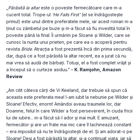
„
Părăsită la altar
 este o poveste fermecătoare care m-a 
cucerit total. Trope-ul 
'He Falls First'
 (el se îndrăgostește 
primul) este unul dintre preferatele mele, iar acest roman m-a 
ținut cu zâmbetul pe buze și m-a făcut să fiu investită total în 
poveste până la final. Îi urmărim pe Sloane și Wilder, care se 
cunosc la nunta unui prieten, pe care ea o acoperă pentru 
revista 
Bride
. Atracția a fost prezentă încă din prima secundă, 
dar, după ce a fost părăsită la altar recent, ea a jurat că nu 
mai vrea să audă de bărbați. Totuși, el a fost complet vrăjit și 
a început să o curteze asiduu.” – 
K. Ramjohn, Amazon 
Review
„Am citit câteva cărți de Vi Keeland, dar trebuie să spun că 
aceasta este preferata mea! I-am iubit la nebunie pe Wilder și 
Sloane! Efectiv, enorm! Amândoi aveau traumele lor, dar 
Doamne, felul în care Wilder a fost perseverent, în ciuda fricii 
lui de iubire... m-a făcut să-l ador și mai mult. E amuzant, 
fermecător și are un frate mai mic care îl tachinează constant 
– era imposibil să nu te îndrăgostești de el. Și am adorat-o pe 
Sloane! Deși a fost părăsită la altar, și-a continuat viața, iar să 