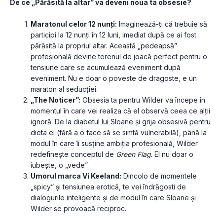
De ce „Părăsită la altar” va deveni noua ta obsesie?
Maratonul celor 12 nunți:
 Imaginează-ți că trebuie să 
participi la 12 nunți în 12 luni, imediat după ce ai fost 
părăsită la propriul altar. Această „pedeapsă” 
profesională devine terenul de joacă perfect pentru o 
tensiune care se acumulează eveniment după 
eveniment. Nu e doar o poveste de dragoste, e un 
maraton al seducției.
„The Noticer”:
 Obsesia ta pentru Wilder va începe în 
momentul în care vei realiza că el observă ceea ce alții 
ignoră. De la diabetul lui Sloane și grija obsesivă pentru 
dieta ei (fără a o face să se simtă vulnerabilă), până la 
modul în care îi susține ambiția profesională, Wilder 
redefinește conceptul de 
Green Flag
. El nu doar o 
iubește, o „vede”.
Umorul marca Vi Keeland:
 Dincolo de momentele 
„spicy” și tensiunea erotică, te vei îndrăgosti de 
dialogurile inteligente și de modul în care Sloane și 
Wilder se provoacă reciproc. 