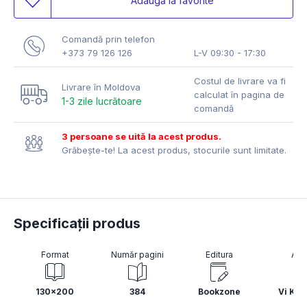
Adaugă la favorite
Comandă prin telefon
+373 79 126 126
L-V 09:30 - 17:30
Costul de livrare va fi
Livrare în Moldova
calculat în pagina de
1-3 zile lucrătoare
comandă
3 persoane se uită la acest produs.
Grăbește-te! La acest produs, stocurile sunt limitate.
Specificații produs
Format
Număr pagini
Editura
Aut
130x200
384
Bookzone
Vi Kee