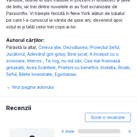
de limbi, iar trei dintre nuvelele ei au fost ecranizate de
Passionflix. Vi trăiește fericită în New York alături de băiatul
pe care l-a cunoscut la vârsta de șase ani, devenind apoi
soțul ei și tatăl celor trei copii ai lor.
Autorul cărților:
Părăsită la altar
,
Cineva știe
,
Dezvăluirea
,
Proiectul Șeful
,
Jucătorul
,
Adevărul gol-goluț
,
Bine jucat
,
A început cu o
scrisoare
,
Interzis
,
Te rog, nu mă iubi
,
Cea mai frumoasă
greșeală
,
Acea Scânteie
,
Prieteni cu beneficii
,
Invitatia
,
Rivalii
,
Seful
,
Bilete inveninate
,
Egomaniac
→ Vezi pagina autorului
Recenzii
Scrie o recenzie
5 stele
0