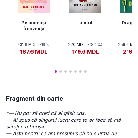
Pe aceeași
Iubitul
Dragă 
frecvență
231.6 MDL
(-19%)
220 MDL
(-18.4%)
259.6 MD
187.6 MDL
179.6 MDL
219.
Fragment din carte
“— Nu pot să cred că ai găsit una.
— Ai spus că singurul lucru care te-ar face să mă 
săruți e o brioșă.
— Asta pentru că am presupus că nu e urmă de 