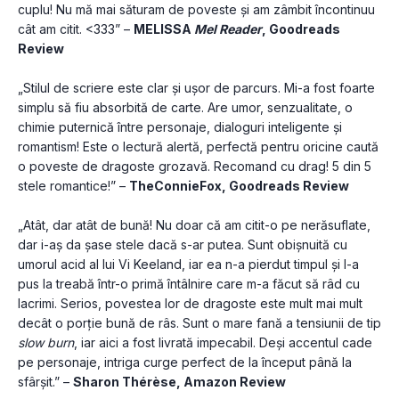
cuplu! Nu mă mai săturam de poveste și am zâmbit încontinuu 
cât am citit. <333” – 
MELISSA 
Mel Reader
, Goodreads 
Review
„Stilul de scriere este clar și ușor de parcurs. Mi-a fost foarte 
simplu să fiu absorbită de carte. Are umor, senzualitate, o 
chimie puternică între personaje, dialoguri inteligente și 
romantism! Este o lectură alertă, perfectă pentru oricine caută 
o poveste de dragoste grozavă. Recomand cu drag! 5 din 5 
stele romantice!” – 
TheConnieFox, Goodreads Review
„Atât, dar atât de bună! Nu doar că am citit-o pe nerăsuflate, 
dar i-aș da șase stele dacă s-ar putea. Sunt obișnuită cu 
umorul acid al lui Vi Keeland, iar ea n-a pierdut timpul și l-a 
pus la treabă într-o primă întâlnire care m-a făcut să râd cu 
lacrimi. Serios, povestea lor de dragoste este mult mai mult 
decât o porție bună de râs. Sunt o mare fană a tensiunii de tip 
slow burn
, iar aici a fost livrată impecabil. Deși accentul cade 
pe personaje, intriga curge perfect de la început până la 
sfârșit.” – 
Sharon Thérèse, Amazon Review