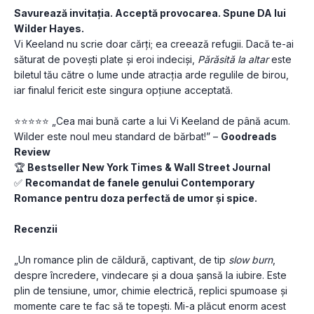
Savurează invitația. Acceptă provocarea. Spune DA lui 
Wilder Hayes.
Vi Keeland nu scrie doar cărți; ea creează refugii. Dacă te-ai 
săturat de povești plate și eroi indeciși, 
Părăsită la altar
 este 
biletul tău către o lume unde atracția arde regulile de birou, 
iar finalul fericit este singura opțiune acceptată.
⭐⭐⭐⭐⭐ „Cea mai bună carte a lui Vi Keeland de până acum. 
Wilder este noul meu standard de bărbat!” – 
Goodreads 
Review
🏆 
Bestseller New York Times & Wall Street Journal
✅ 
Recomandat de fanele genului Contemporary 
Romance pentru doza perfectă de umor și spice.
Recenzii
„Un romance plin de căldură, captivant, de tip 
slow burn
, 
despre încredere, vindecare și a doua șansă la iubire. Este 
plin de tensiune, umor, chimie electrică, replici spumoase și 
momente care te fac să te topești. Mi-a plăcut enorm acest 