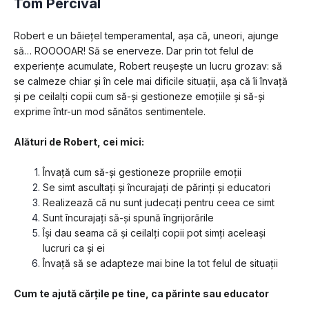
Tom Percival
Robert e un băiețel temperamental, așa că, uneori, ajunge 
să… ROOOOAR! Să se enerveze. Dar prin tot felul de 
experiențe acumulate, Robert reușește un lucru grozav: să 
se calmeze chiar și în cele mai dificile situații, așa că îi învață 
și pe ceilalți copii cum să-și gestioneze emoțiile și să-și 
exprime într-un mod sănătos sentimentele.
Alături de Robert, cei mici:
Învață cum să-și gestioneze propriile emoții
Se simt ascultați și încurajați de părinți și educatori
Realizează că nu sunt judecați pentru ceea ce simt
Sunt încurajați să-și spună îngrijorările
Își dau seama că și ceilalți copii pot simți aceleași 
lucruri ca și ei
Învață să se adapteze mai bine la tot felul de situații
Cum te ajută cărțile pe tine, ca părinte sau educator