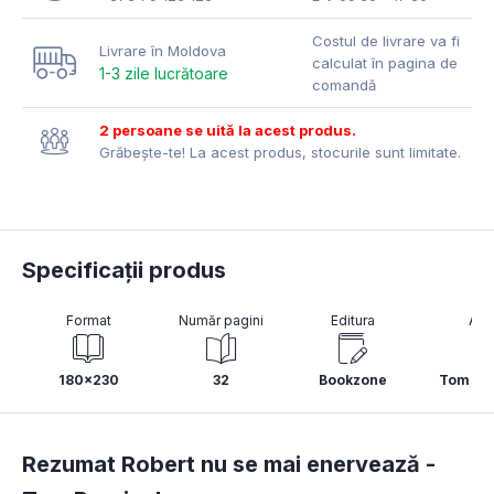
Costul de livrare va fi
Livrare în Moldova
calculat în pagina de
1-3 zile lucrătoare
comandă
2 persoane se uită la acest produs.
Grăbește-te! La acest produs, stocurile sunt limitate.
Specificații produs
Format
Număr pagini
Editura
Aut
180x230
32
Bookzone
Tom Per
Rezumat Robert nu se mai enervează -