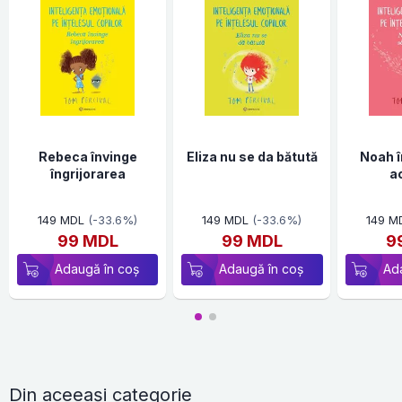
Rebeca învinge
Eliza nu se da bătută
Noah î
îngrijorarea
a
149 MDL
(-33.6%)
149 MDL
(-33.6%)
149 M
99 MDL
99 MDL
9
Adaugă în coș
Adaugă în coș
Ad
Din aceeași categorie