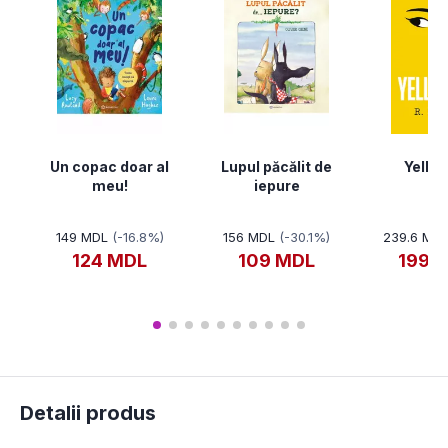
Un copac doar al
Lupul păcălit de
Yello
meu!
iepure
149 MDL
(-16.8%)
156 MDL
(-30.1%)
239.6 MD
124 MDL
109 MDL
199.
Detalii produs