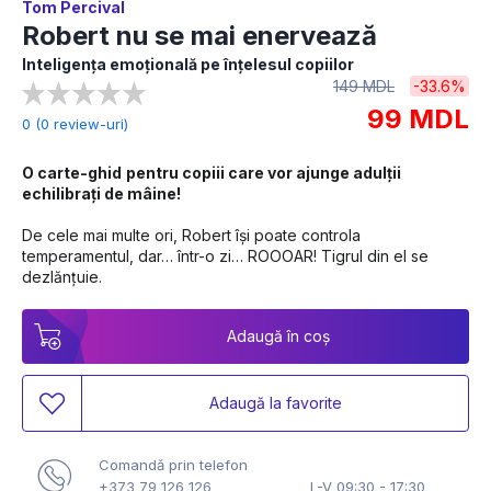
Tom Percival
Robert nu se mai enervează
Inteligența emoțională pe înțelesul copiilor
149 MDL
-33.6%
99 MDL
0 (0 review-uri)
O carte-ghid
pentru copiii care vor ajunge adulții 
echilibrați de mâine!
De cele mai multe ori, Robert își poate controla 
temperamentul, dar… într-o zi… ROOOAR! Tigrul din el se 
dezlănțuie.
Adaugă în coș
Adaugă la favorite
Comandă prin telefon
+373 79 126 126
L-V 09:30 - 17:30