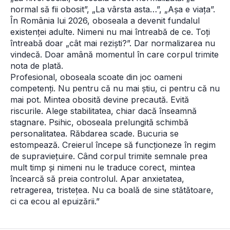
normal să fii obosit”, „La vârsta asta…”, „Așa e viața”. 
În România lui 2026, oboseala a devenit fundalul 
existenței adulte. Nimeni nu mai întreabă de ce. Toți 
întreabă doar „cât mai reziști?”. Dar normalizarea nu 
vindecă. Doar amână momentul în care corpul trimite 
nota de plată.
Profesional, oboseala scoate din joc oameni 
competenți. Nu pentru că nu mai știu, ci pentru că nu 
mai pot. Mintea obosită devine precaută. Evită 
riscurile. Alege stabilitatea, chiar dacă înseamnă 
stagnare. Psihic, oboseala prelungită schimbă 
personalitatea. Răbdarea scade. Bucuria se 
estompează. Creierul începe să funcționeze în regim 
de supraviețuire. Când corpul trimite semnale prea 
mult timp și nimeni nu le traduce corect, mintea 
încearcă să preia controlul. Apar anxietatea, 
retragerea, tristețea. Nu ca boală de sine stătătoare, 
ci ca ecou al epuizării.”