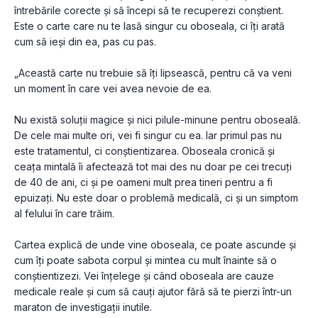
întrebările corecte și să începi să te recuperezi conștient. 
Este o carte care nu te lasă singur cu oboseala, ci îți arată 
cum să ieși din ea, pas cu pas.
„Această carte nu trebuie să îți lipsească, pentru că va veni 
un moment în care vei avea nevoie de ea.
Nu există soluții magice și nici pilule-minune pentru oboseală. 
De cele mai multe ori, vei fi singur cu ea. Iar primul pas nu 
este tratamentul, ci conștientizarea. Oboseala cronică și 
ceața mintală îi afectează tot mai des nu doar pe cei trecuți 
de 40 de ani, ci și pe oameni mult prea tineri pentru a fi 
epuizați. Nu este doar o problemă medicală, ci și un simptom 
al felului în care trăim.
Cartea explică de unde vine oboseala, ce poate ascunde și 
cum îți poate sabota corpul și mintea cu mult înainte să o 
conștientizezi. Vei înțelege și când oboseala are cauze 
medicale reale și cum să cauți ajutor fără să te pierzi într-un 
maraton de investigații inutile.