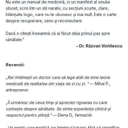
Nu este un manual de medicină, ci un manifest al omului 
obosit, scris într-un stil narativ, cu secțiuni scurte, clare, 
înlănțuite logic, care nu te obosesc și mai mult. Este o carte 
despre recuperare, sens și reconectare.
Dacă o citești înseamnă că ai făcut deja primul pas spre 
sănătate.” 
– Dr. Răzvan Vintilescu
Recenzii:
„Rar întâlnești un doctor care să lege atât de bine teoria 
medicală de realitatea din viața de zi cu zi. ” 
— Mihai P., 
antreprenor
„Îl urmăresc de ceva timp și apreciez rigoarea cu care 
vorbește despre sănătate. Se simte experiența clinică și 
respectul pentru știință.”
 — Elena D., farmacist
„Un medic care 
explică
 pe înțelesul tuturor, fără să simplifice 