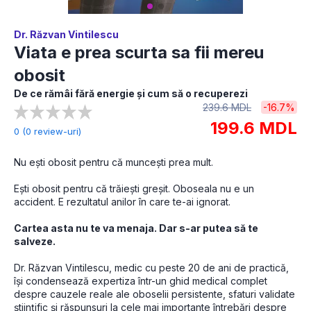
Dr. Răzvan Vintilescu
Viata e prea scurta sa fii mereu
obosit
De ce rămâi fără energie și cum să o recuperezi
239.6 MDL
-16.7%
199.6 MDL
0 (0 review-uri)
Nu ești obosit pentru că muncești prea mult.
Ești obosit pentru că trăiești greșit. Oboseala nu e un 
accident. E rezultatul anilor în care te-ai ignorat.
Cartea asta nu te va menaja. Dar s-ar putea să te 
salveze.
Dr. Răzvan Vintilescu, medic cu peste 20 de ani de practică, 
își condensează expertiza într-un ghid medical complet 
despre cauzele reale ale oboselii persistente, sfaturi validate 
științific și răspunsuri la cele mai importante întrebări despre 