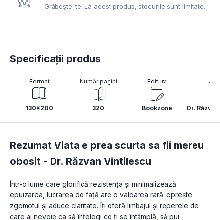
Grăbește-te! La acest produs, stocurile sunt limitate.
Specificații produs
Format
Număr pagini
Editura
Aut
130x200
320
Bookzone
Dr. Răzvan
Rezumat Viata e prea scurta sa fii mereu
obosit -
Dr. Răzvan Vintilescu
Într-o lume care glorifică rezistența și minimalizează 
epuizarea, lucrarea de față are o valoarea rară: oprește 
zgomotul și aduce claritate. Îți oferă limbajul și reperele de 
care ai nevoie ca să înțelegi ce ți se întâmplă, să pui 