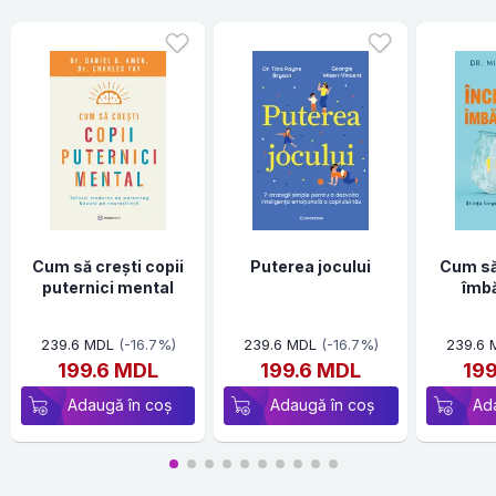
Cum să crești copii
Puterea jocului
Cum să
puternici mental
îmb
239.6 MDL
(-16.7%)
239.6 MDL
(-16.7%)
239.6 
199.6 MDL
199.6 MDL
19
Adaugă în coș
Adaugă în coș
Ad