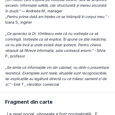
excesiv. Informație solidă, clar structurată și mereu ancorată 
în studii.”
 — Andreea M., manager
„Pentru prima dată am înțeles ce se întâmplă în corpul meu.” - 
Ioana S., inginer
„
Ce apreciez la Dr. Vintilescu este că nu vorbește ca să 
convingă. Vorbește ca să explice. Îți spune ce știe medicina, 
ce nu știe încă și unde există doar ipoteze. Pentru cineva 
obișnuit să filtreze informația, asta contează enorm.” -
 Silvia 
P., profesor
„Se simte că informațiile vin din cabinet, nu dintr-o prezentare 
teoretică. Exemplele sunt reale, situațiile sunt recognoscibile, 
iar explicațiile au legătură directă cu ce trăiesc oamenii zi de 
zi.” - 
Emil T., vânzător comercial
Fragment din carte
„La nivel social, oboseala a fost normalizată: „E 