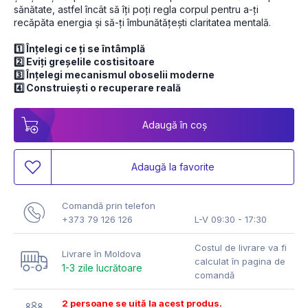
sănătate, astfel încât să îți poți regla corpul pentru a-ți 
recăpăta energia și să-ți îmbunătățești claritatea mentală.
1️⃣ Înțelegi ce ți se întâmplă
2️⃣ Eviți greșelile costisitoare
3️⃣ Înțelegi mecanismul oboselii moderne
4️⃣ Construiești o recuperare reală
Adaugă în coș
Adaugă la favorite
Comandă prin telefon
+373 79 126 126
L-V 09:30 - 17:30
Costul de livrare va fi
Livrare în Moldova
calculat în pagina de
1-3 zile lucrătoare
comandă
2 persoane se uită la acest produs.