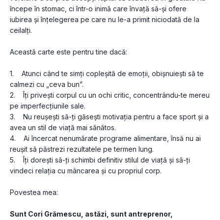
începe în stomac, ci într-o inimă care învață să-și ofere 
iubirea și înțelegerea pe care nu le-a primit niciodată de la 
ceilalți.
Această carte este pentru tine dacă:
1.    Atunci când te simți copleșită de emoții, obișnuiești să te 
calmezi cu „ceva bun”.
2.    Îți privești corpul cu un ochi critic, concentrându-te mereu 
pe imperfecțiunile sale.
3.    Nu reușești să-ți găsești motivația pentru a face sport și a 
avea un stil de viață mai sănătos. 
4.    Ai încercat nenumărate programe alimentare, însă nu ai 
reușit să păstrezi rezultatele pe termen lung.
5.    Îți dorești să-ți schimbi definitiv stilul de viață și să-ți 
vindeci relația cu mâncarea și cu propriul corp. 
Povestea mea: 
Sunt Cori Grămescu, astăzi, sunt antreprenor, 