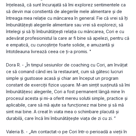
înțeleasă, că sunt încurajată să îmi explorez sentimentele ca 
să devin mai constientă de alegerile mele alimentare și de 
întreaga mea relație cu mâncarea în general. Fie că vrei să îți 
îmbunătățești alegerile alimentare sau vrei să explorezi, să 
întelegi și să îți îmbunătățești relația cu mâncarea, Cori e cu 
adevărat profesionistul la care ar fi bine să apelezi, pentru că 
e empatică, cu cunoștințe foarte solide, e amuzantă și 
întotdeauna livrează ceea ce ți-a promis. "
Dora R. - „În timpul sesiunilor de coaching cu Cori, am învățat 
ce să comand când ies la restaurant, cum să gătesc lucruri 
simple și gustoase acasă și chiar am început un program 
constant de exerciții fizice ușoare. M-am simțit susținută să îmi 
îmbunătățesc alegerile, Cori a fost permanent lângă mine în 
procesul acesta și mi-a oferit mereu solutii simple, practice și 
aplicabile, care să mă ajute sa funcționez mai bine și să mă 
simt mai bine. A creat în viata mea o schimbare placută și 
durabilă, care încă îmi îmbunătățește viața de zi cu zi. ”
Valeria B. - „Am contactat-o pe Cori într-o perioadă a vieții în 