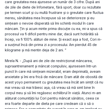
care greutatea mea ajunsese un număr de 3 cifre. După ani 
de zile de diete de înfometare, fără sport, doar cu rezultate 
pe termen scurt și cu multă frustrare și o greutate care fluctua 
mereu, sănătatea mea începuse să se deterioreze și eu 
simțeam o nevoie disperată să îmi schimb modul în care 
mâncam. Țin și acum minte prima discuție cu ea, mi-a spus că 
procesul va fi dificil pentru mine dar, dacă sunt hotărâtă să 
încep, va fi 100% alături de mine. Și exact așa a fost, Cori m-
a susținut încă din prima zi a procesului. Am pierdut 45 de 
kilograme și mă mentin deja de 2 ani. ”
Mirela N. - „După ani de zile de restricționat mâncarea, 
supraantrenament și mâncat compulsiv, ajunsesem într-un 
punct în care mă simțeam mizerabil, eram deprimată, aveam 
anxietate și îmi era frică de mâncare. Eram atât de obosită de 
acest yoyo permanent cu greutatea mea încât am simțit că nu 
mai vreau să mai trăiesc așa, că vreau să mă simt bine în 
corpul meu și să îmi regăsesc echilibrul în viață. Atunci m-am 
alăturat comunității lui Cori pentru mâncat sănătos, ceea ce 
era foarte departe de dieta pe care credeam că o să o 
primesc. Era o comunitate de suport în care m-am implicat cu 