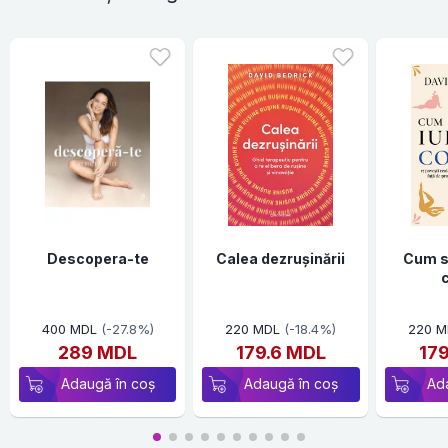
Descopera-te
Calea dezrușinării
Cum să
400 MDL
(-27.8%)
220 MDL
(-18.4%)
220 M
289 MDL
179.6 MDL
17
Adaugă în coș
Adaugă în coș
Ad