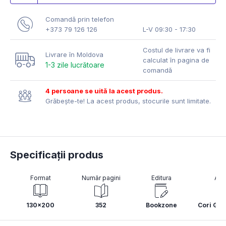
Comandă prin telefon
+373 79 126 126
L-V 09:30 - 17:30
Costul de livrare va fi
Livrare în Moldova
calculat în pagina de
1-3 zile lucrătoare
comandă
4 persoane se uită la acest produs.
Grăbește-te! La acest produs, stocurile sunt limitate.
Specificații produs
Format
Număr pagini
Editura
Aut
130x200
352
Bookzone
Cori Gr