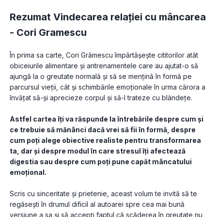
Rezumat Vindecarea relației cu mâncarea
-
Cori Gramescu
În prima sa carte, Cori Grămescu împărtășește cititorilor atât 
obiceiurile alimentare și antrenamentele care au ajutat-o să 
ajungă la o greutate normală și să se mențină în formă pe 
parcursul vieții, cât și schimbările emoționale în urma cărora a 
învățat să-și aprecieze corpul și să-l trateze cu blândețe.
Astfel cartea îți va răspunde la întrebările despre cum și 
ce trebuie să mănânci dacă vrei să fii în formă, despre 
cum poți alege obiective realiste pentru transformarea 
ta, dar și despre modul în care stresul îți afectează 
digestia sau despre cum poți pune capăt mâncatului 
emoțional.
Scris cu sinceritate și prietenie, aceast volum te invită să te 
regăsești în drumul dificil al autoarei spre cea mai bună 
versiune a sa și să accepți faptul că scăderea în greutate nu 