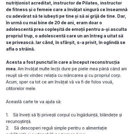
nutriționist acreditat, instructor de Pilates,
instructor 
de fitness și o femeie care a învățat singură ce înseamnă 
cu adevărat să te iubești pe tine și să ai grijă de tine.
Dar, 
în urmă cu mai bine de 20 de ani, eram doar o 
adolescentă prea copleșită de emoții pentru a-și asculta 
propriul trup, o adolescentă care un an întreg a uitat să 
se privească. Iar când, în sfârșit, s-a privit, în oglindă se 
afla o străină.
Acesta a fost punctul în care a început reconstrucția 
mea
. Am învățat multe lecții dure pe piele mea până când am 
reușit să-mi vindec relația cu mâncarea și cu propriul corp. 
Acum, sper ca tot ce am învățat vă va fi de folos vouă, 
cititorelor mele. 
Această carte te va ajuta să: 
1.    Să înveți să îți privești corpul cu îngăduință, blândețe și 
recunoștință. 
2.    Să descoperi reguli simple pentru o alimentație 