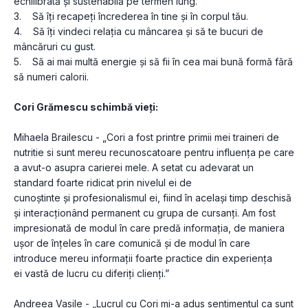
echilibrată și sustenabilă pe termen lung. 
3.    Să îți recapeți încrederea în tine și în corpul tău. 
4.    Să îți vindeci relația cu mâncarea și să te bucuri de 
mâncăruri cu gust. 
5.    Să ai mai multă energie și să fii în cea mai bună formă fără 
să numeri calorii. 
Cori Grămescu schimbă vieți: 
Mihaela Brailescu - „Cori a fost printre primii mei traineri de 
nutritie si sunt mereu recunoscatoare pentru influența pe care 
a avut-o asupra carierei mele. A setat cu adevarat un 
standard foarte ridicat prin nivelul ei de 
cunoștinte și profesionalismul ei, fiind în același timp deschisă 
și interacționând permanent cu grupa de cursanți. Am fost 
impresionată de modul în care predă informația, de maniera 
ușor de înțeles în care comunică și de modul în care 
introduce mereu informații foarte practice din experiența 
ei vastă de lucru cu diferiți clienți.”
Andreea Vasile - „Lucrul cu Cori mi-a adus sentimentul ca sunt 