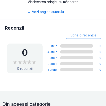
Vindecarea relației cu mâncarea
→ Vezi pagina autorului
Recenzii
Scrie o recenzie
5 stele
0
0
4 stele
0
3 stele
0
2 stele
0
0 recenzii
1 stele
0
Din aceeași categorie