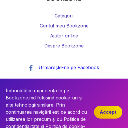
Categorii
Contul meu Bookzone
Ajutor online
Despre Bookzone
Urmărește-ne pe Facebook
© Copyright 2026 Societatea cu Răspundere „BOOKZONE”
IDNO: 1021600042976
Îmbunătățim experiența ta pe
Bookzone.md folosind cookie-uri și
alte tehnologii similare. Prin
continuarea navigării ești de acord cu
Accept
utilizarea lor precum și cu
Politica de
ISSPNPC - Inspectoratul de Stat pentru Supravegherea Produselor
confidențialitate
și
Politica de cookie-