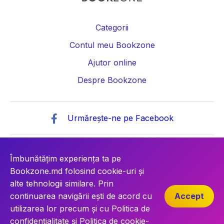
Categorii
Contul meu Bookzone
Ajutor online
Despre Bookzone
Urmărește-ne pe Facebook
© Copyright 2026 Societatea cu Răspundere „BOOKZONE”
IDNO: 1021600042976
Îmbunătățim experiența ta pe
Bookzone.md folosind cookie-uri și
alte tehnologii similare. Prin
continuarea navigării ești de acord cu
Accept
utilizarea lor precum și cu
Politica de
ISSPNPC - Inspectoratul de Stat pentru Supravegherea Produselor
confidențialitate
și
Politica de cookie-