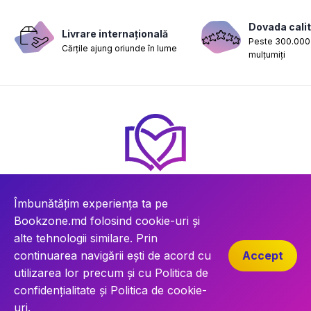
Dovada calit
Livrare internațională
Peste 300.000 
Cărțile ajung oriunde în lume
mulțumiți
Îmbunătățim experiența ta pe
Bookzone.md folosind cookie-uri și
Categorii
alte tehnologii similare. Prin
Contul meu Bookzone
continuarea navigării ești de acord cu
Accept
Ajutor online
utilizarea lor precum și cu
Politica de
confidențialitate
și
Politica de cookie-
Despre Bookzone
uri
.